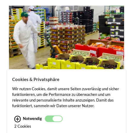
UMSCHLAGSLAGER
Cookies & Privatsphäre
Richtig gekühlt und perfekt behandelt... Wir schaffen die
W
Wir nutzen Cookies, damit unsere Seiten zuverlässig und sicher
Voraussetzungen für den Erfolg unserer Kunden. Mit
U
funktionieren, um die Performance zu überwachen und um
unserem …
h
relevante und personalisierte Inhalte anzuzeigen. Damit das
funktioniert, sammeln wir Daten unserer Nutzer.
mehr erfahren
Notwendig
2 Cookies